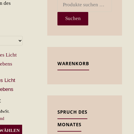
Suchen
n des
nach:
Suchen
WARENKORB
s Licht
Lebens
€
SPRUCH DES
MwSt.
and
MONATES
Dieses
 WÄHLEN