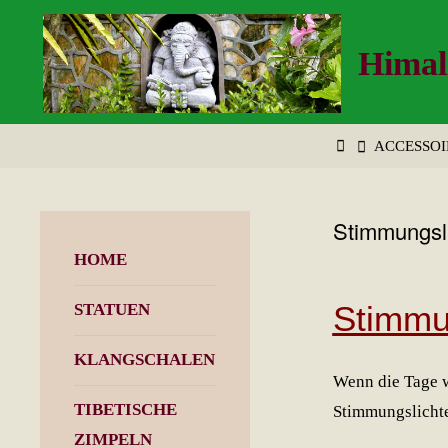
Zum
Inhalt
Himal
springen
START
ACCESSOI
Stimmungsli
HOME
Stimmu
STATUEN
KLANGSCHALEN
Wenn die Tage w
TIBETISCHE
Stimmungslichte
ZIMPELN