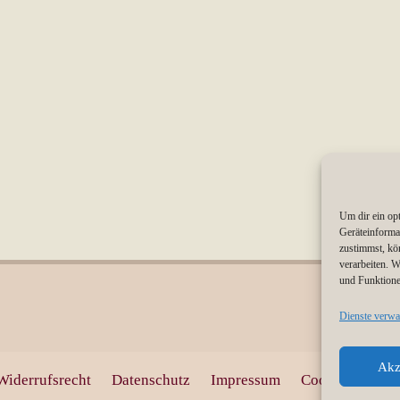
Um dir ein op
Geräteinforma
zustimmst, kö
verarbeiten. 
und Funktione
Dienste verwa
Akz
Widerrufsrecht
Datenschutz
Impressum
Cookie-Richtli