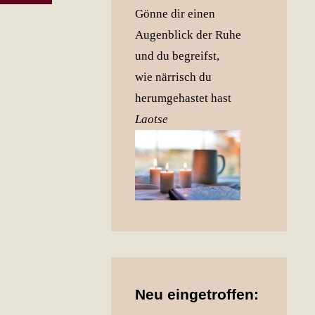
Produkt
Gönne dir einen
weist
Augenblick der Ruhe
mehrere
und du begreifst,
Varianten
wie närrisch du
auf.
herumgehastet hast
Die
Laotse
Optionen
können
auf
der
Produktseite
gewählt
werden
Neu eingetroffen: