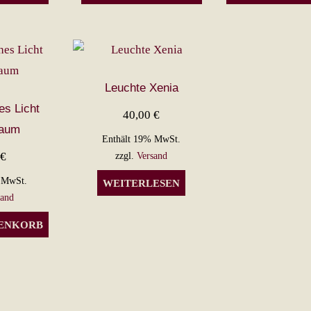
Leuchte Xenia
es Licht
40,00
€
baum
Enthält 19% MwSt.
0
€
zzgl.
Versand
 MwSt.
WEITERLESEN
sand
RENKORB