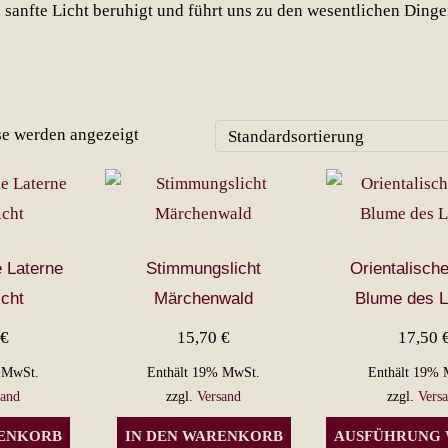
sanfte Licht beruhigt und führt uns zu den wesentlichen Dinge
se werden angezeigt
e Laterne
Stimmungslicht
Orientalische
icht
Märchenwald
Blume des 
0
€
15,70
€
17,50
 MwSt.
Enthält 19% MwSt.
Enthält 19% 
sand
zzgl.
Versand
zzgl.
Vers
RENKORB
IN DEN WARENKORB
AUSFÜHRUNG