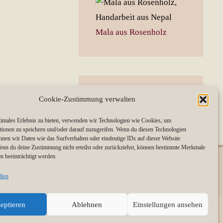
Mala aus Rosenholz
Cookie-Zustimmung verwalten
timales Erlebnis zu bieten, verwenden wir Technologien wie Cookies, um
tionen zu speichern und/oder darauf zuzugreifen. Wenn du diesen Technologien
nnen wir Daten wie das Surfverhalten oder eindeutige IDs auf dieser Website
Wenn du deine Zustimmung nicht erteilst oder zurückziehst, können bestimmte Merkmale
n beeinträchtigt werden.
Präsentiert von
Kahuna
&
WordPress
.
lten
eptieren
Ablehnen
Einstellungen ansehen
nie (EU)
Vertrag widerrufen