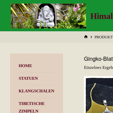
Zum
Inhalt
Himal
springen
START
PRODUKTE
Gingko-Blat
HOME
Einzelnes Ergeb
STATUEN
KLANGSCHALEN
TIBETISCHE
ZIMPELN