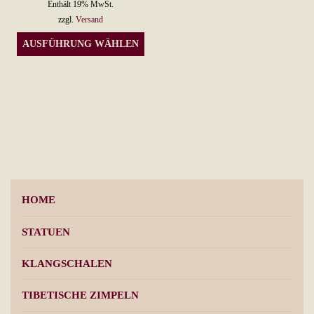
Enthält 19% MwSt.
zzgl.
Versand
Dieses
AUSFÜHRUNG WÄHLEN
Produkt
weist
mehrere
Varianten
auf.
Die
Optionen
können
HOME
auf
der
STATUEN
Produktseite
KLANGSCHALEN
gewählt
werden
TIBETISCHE ZIMPELN