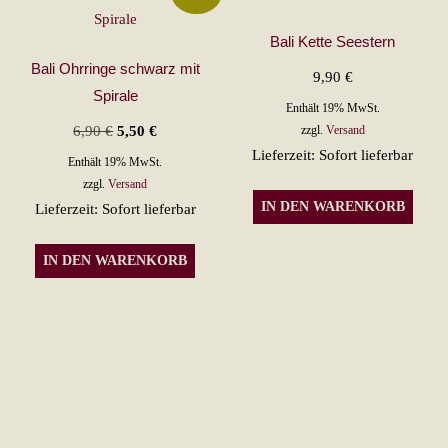
Bali Kette Seestern
Bali Ohrringe schwarz mit
9,90
€
Spirale
Enthält 19% MwSt.
Ursprünglicher
Aktueller
6,90
€
5,50
€
zzgl.
Versand
Lieferzeit: Sofort lieferbar
Preis
Preis
Enthält 19% MwSt.
war:
ist:
zzgl.
Versand
IN DEN WARENKORB
Lieferzeit: Sofort lieferbar
6,90 €
5,50 €.
IN DEN WARENKORB