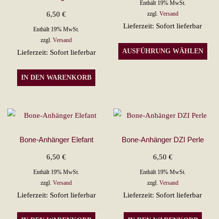
Enthält 19% MwSt.
6,50
€
zzgl.
Versand
Lieferzeit: Sofort lieferbar
Enthält 19% MwSt.
zzgl.
Versand
Die
AUSFÜHRUNG WÄHLEN
Lieferzeit: Sofort lieferbar
Pro
wei
IN DEN WARENKORB
meh
Var
auf.
Die
Opt
Bone-Anhänger Elefant
Bone-Anhänger DZI Perle
kön
6,50
€
6,50
€
auf
Enthält 19% MwSt.
Enthält 19% MwSt.
der
zzgl.
Versand
zzgl.
Versand
Pro
Lieferzeit: Sofort lieferbar
Lieferzeit: Sofort lieferbar
gew
wer