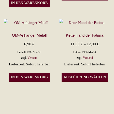
Pro
IN DEN WARENKORB
wei
meh
Var
auf.
Die
OM-Anhänger Metall
Kette Hand der Fatima
Opt
Preisspan
6,90
€
11,00
€
–
12,00
€
kön
11,00 €
Enthält 19% MwSt.
Enthält 19% MwSt.
auf
bis
zzgl.
Versand
zzgl.
Versand
der
Lieferzeit: Sofort lieferbar
Lieferzeit: Sofort lieferbar
12,00 €
Pro
Die
gew
IN DEN WARENKORB
AUSFÜHRUNG WÄHLEN
Pro
wer
wei
meh
Var
auf.