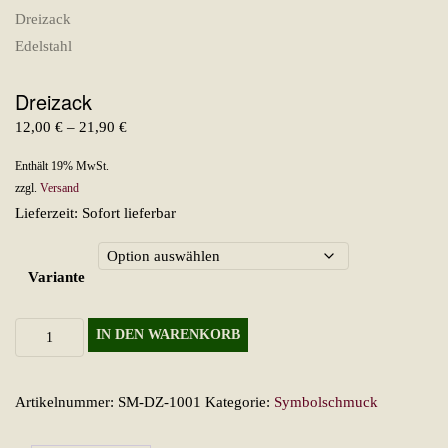
Dreizack
Preisspanne:
12,00
€
–
21,90
€
12,00 €
Enthält 19% MwSt.
bis
zzgl.
Versand
21,90 €
Lieferzeit: Sofort lieferbar
Variante
Dreizack
IN DEN WARENKORB
Menge
Artikelnummer:
SM-DZ-1001
Kategorie:
Symbolschmuck