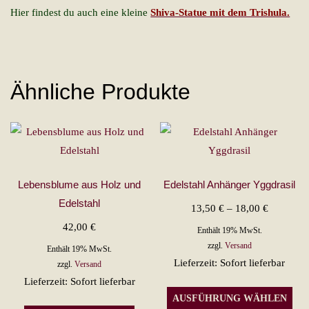
Hier findest du auch eine kleine
Shiva-Statue mit dem Trishula.
Ähnliche Produkte
Lebensblume aus Holz und
Edelstahl Anhänger Yggdrasil
Edelstahl
Preisspan
13,50
€
–
18,00
€
13,50 €
42,00
€
Enthält 19% MwSt.
bis
zzgl.
Versand
Enthält 19% MwSt.
Lieferzeit: Sofort lieferbar
18,00 €
zzgl.
Versand
Lieferzeit: Sofort lieferbar
Die
AUSFÜHRUNG WÄHLEN