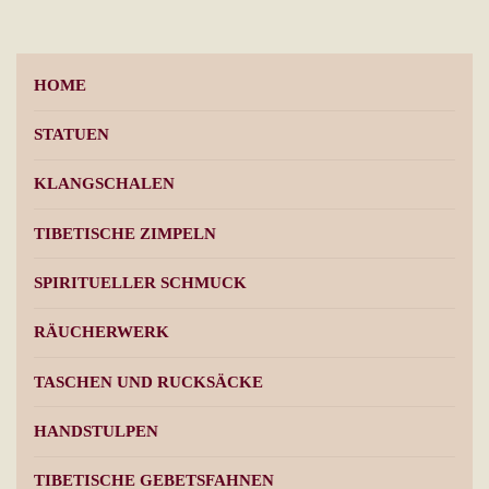
Die
Opt
kön
HOME
auf
der
STATUEN
Pro
KLANGSCHALEN
gew
wer
TIBETISCHE ZIMPELN
SPIRITUELLER SCHMUCK
RÄUCHERWERK
TASCHEN UND RUCKSÄCKE
HANDSTULPEN
TIBETISCHE GEBETSFAHNEN