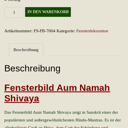
Fensterbild
IN DEN WARENKORB
Aum
Namah
Artikelnummer:
FS-FB-7004
Kategorie:
Fensterdekoration
Shivaya
Menge
Beschreibung
Beschreibung
Fensterbild Aum Namah
Shivaya
Das Fensterbild Aum Namah Shivaya zeigt in Sanskrit eines der
populärsten und außergewöhnlichesten Hindu-Mantras. Es ist der
allerheiligste Gruß an Shiva, dem Gott der Schöpfung und