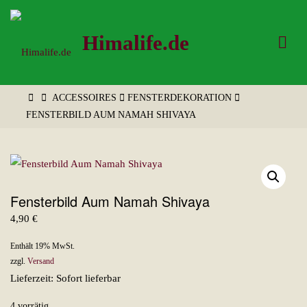
Zum
Inhalt
Himalife.de
springen
START
ACCESSOIRES
FENSTERDEKORATION
FENSTERBILD AUM NAMAH SHIVAYA
Fensterbild Aum Namah Shivaya
4,90
€
Enthält 19% MwSt.
zzgl.
Versand
Lieferzeit: Sofort lieferbar
4 vorrätig