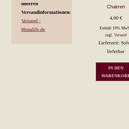
unseren
Chakren
Versandinformationen:
4,90
€
Versand -
Enthält 19% MwS
Himalife.de
zzgl.
Versand
Lieferzeit: Sof
lieferbar
IN DEN
WARENKOR