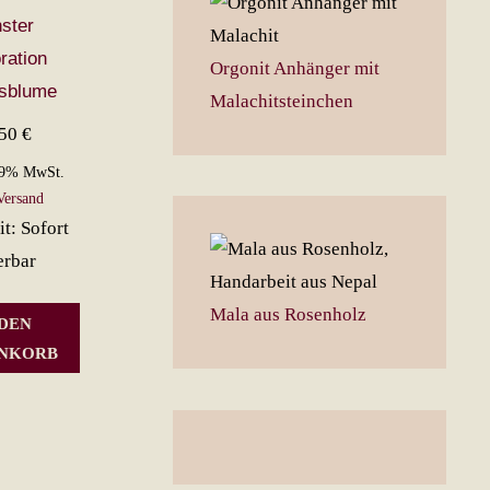
ster
ration
Orgonit Anhänger mit
sblume
Malachitsteinchen
,50
€
19% MwSt.
Versand
it: Sofort
erbar
Mala aus Rosenholz
 DEN
NKORB