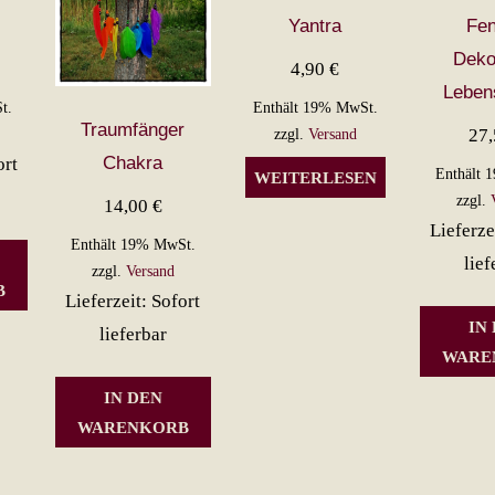
Yantra
Fen
Deko
4,90
€
Leben
t.
Enthält 19% MwSt.
Traumfänger
27
zzgl.
Versand
Chakra
ort
Enthält 
WEITERLESEN
zzgl.
14,00
€
Lieferze
Enthält 19% MwSt.
lief
zzgl.
Versand
B
Lieferzeit: Sofort
IN
lieferbar
WARE
IN DEN
WARENKORB