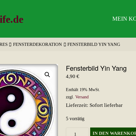
ife.de
MEIN K
RES
FENSTERDEKORATION
FENSTERBILD YIN YANG
Fensterbild Yin Yang
4,90
€
Enthält 19% MwSt.
zzgl.
Versand
Lieferzeit: Sofort lieferbar
5 vorrätig
Fensterbild
IN DEN WARENKO