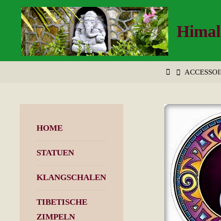
Zum
Inhalt
Himal
springen
START
ACCESSOI
HOME
STATUEN
KLANGSCHALEN
TIBETISCHE
ZIMPELN