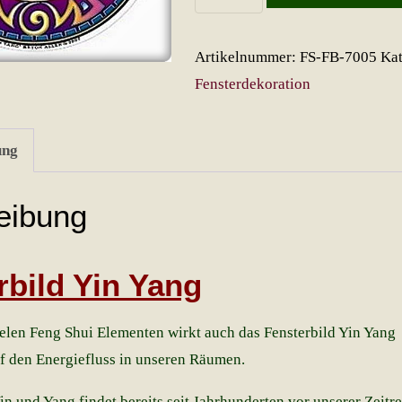
Yin
Yang
Artikelnummer:
FS-FB-7005
Kat
Menge
Fensterdekoration
ung
eibung
rbild Yin Yang
ielen Feng Shui Elementen wirkt auch das Fensterbild Yin Yang
f den Energiefluss in unseren Räumen.
n und Yang findet bereits seit Jahrhunderten vor unserer Zeitr