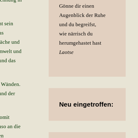
Gönne dir einen
Augenblick der Ruhe
t sein
und du begreifst,
as
wie närrisch du
läche und
herumgehastet hast
Umwelt und
Laotse
 und das
r Wänden.
und der
Neu eingetroffen:
Somit
nso an die
en