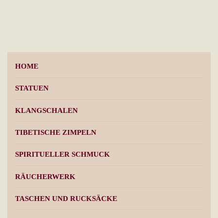
auf.
Die
Opt
kön
auf
HOME
der
Pro
STATUEN
gew
KLANGSCHALEN
wer
TIBETISCHE ZIMPELN
SPIRITUELLER SCHMUCK
RÄUCHERWERK
TASCHEN UND RUCKSÄCKE