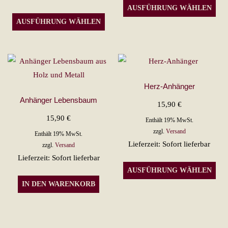
Die
AUSFÜHRUNG WÄHLEN
Dieses
Pro
AUSFÜHRUNG WÄHLEN
Produkt
wei
weist
meh
mehrere
Var
Varianten
auf.
auf.
Die
Herz-Anhänger
Die
Opt
Anhänger Lebensbaum
15,90
€
Optionen
kön
15,90
€
Enthält 19% MwSt.
können
auf
zzgl.
Versand
Enthält 19% MwSt.
auf
der
Lieferzeit: Sofort lieferbar
zzgl.
Versand
der
Pro
Lieferzeit: Sofort lieferbar
Die
Produktseite
gew
AUSFÜHRUNG WÄHLEN
Pro
gewählt
wer
IN DEN WARENKORB
wei
werden
meh
Var