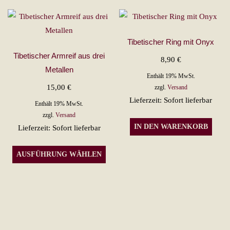
Tibetischer Ring mit Onyx
Tibetischer Armreif aus drei
8,90
€
Metallen
Enthält 19% MwSt.
15,00
€
zzgl.
Versand
Lieferzeit: Sofort lieferbar
Enthält 19% MwSt.
zzgl.
Versand
IN DEN WARENKORB
Lieferzeit: Sofort lieferbar
Dieses
AUSFÜHRUNG WÄHLEN
Produkt
weist
mehrere
Varianten
auf.