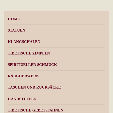
Die
Optionen
können
HOME
auf
der
STATUEN
Produktseite
KLANGSCHALEN
gewählt
werden
TIBETISCHE ZIMPELN
SPIRITUELLER SCHMUCK
RÄUCHERWERK
TASCHEN UND RUCKSÄCKE
HANDSTULPEN
TIBETISCHE GEBETSFAHNEN