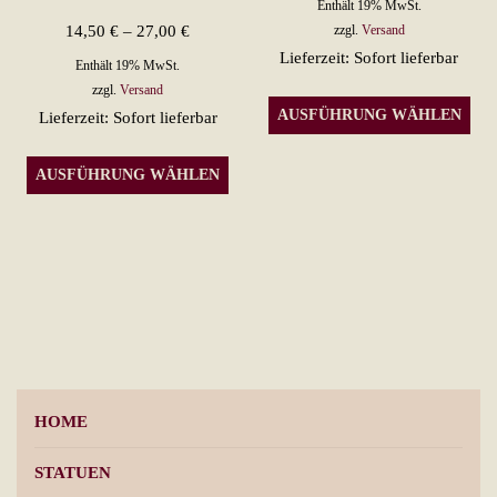
Enthält 19% MwSt.
Preisspanne:
bis
14,50
€
–
27,00
€
zzgl.
Versand
Lieferzeit: Sofort lieferbar
14,50 €
12,00 €
Enthält 19% MwSt.
bis
zzgl.
Versand
Die
AUSFÜHRUNG WÄHLEN
Lieferzeit: Sofort lieferbar
27,00 €
Pro
Dieses
wei
AUSFÜHRUNG WÄHLEN
Produkt
meh
weist
Var
mehrere
auf.
Varianten
Die
auf.
Opt
Die
kön
Optionen
auf
können
der
HOME
auf
Pro
der
gew
STATUEN
Produktseite
wer