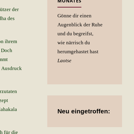
MONATES
ützer der
Gönne dir einen
dha des
Augenblick der Ruhe
und du begreifst,
on ihrem
wie närrisch du
. Doch
herumgehastet hast
immt
Laotse
ls Ausdruck
rzutaten
zept
Mahakala
Neu eingetroffen:
h für die