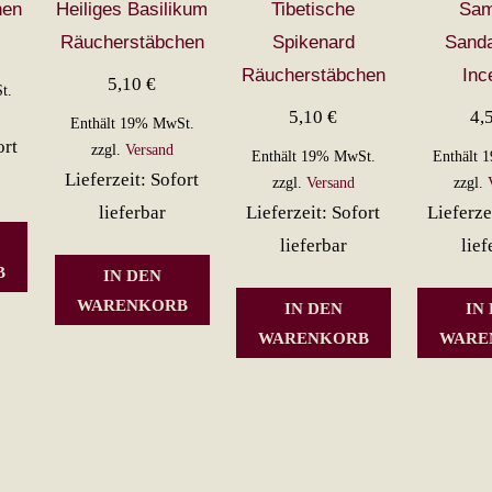
hen
Heiliges Basilikum
Tibetische
Sam
Räucherstäbchen
Spikenard
Sand
Räucherstäbchen
Inc
5,10
€
t.
5,10
€
4,
Enthält 19% MwSt.
ort
zzgl.
Versand
Enthält 19% MwSt.
Enthält 
Lieferzeit: Sofort
zzgl.
Versand
zzgl.
lieferbar
Lieferzeit: Sofort
Lieferze
lieferbar
lief
B
IN DEN
WARENKORB
IN DEN
IN
WARENKORB
WARE