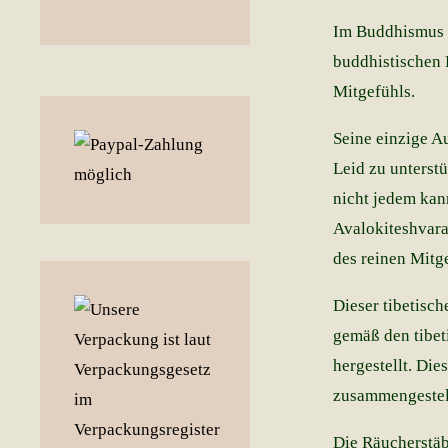
Im Buddhismus e
buddhistischen 
Mitgefühls.
Seine einzige A
Leid zu unterst
nicht jedem kan
Avalokiteshvara 
des reinen Mitg
Dieser tibetisc
gemäß den tibet
hergestellt. Di
zusammengestel
Die Räucherstäbc