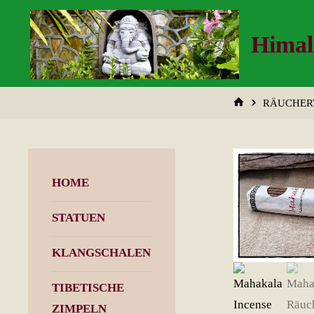
Zum
Inhalt
Himal
springen
START
RÄUCHER
HOME
STATUEN
KLANGSCHALEN
TIBETISCHE
ZIMPELN