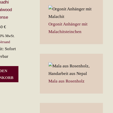
adhi
alwood
ense
Orgonit Anhänger mit
50
€
Malachitsteinchen
19% MwSt.
Versand
it: Sofort
erbar
 DEN
NKORB
Mala aus Rosenholz