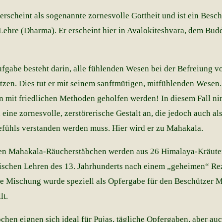
rscheint als sogenannte zornesvolle Gottheit und ist ein Besch
Lehre (Dharma). Er erscheint hier in Avalokiteshvara, dem Bud
ufgabe besteht darin, alle fühlenden Wesen bei der Befreiung v
ützen. Dies tut er mit seinem sanftmütigen, mitfühlenden Wesen
n mit friedlichen Methoden geholfen werden! In diesem Fall n
eine zornesvolle, zerstörerische Gestalt an, die jedoch auch a
efühls verstanden werden muss. Hier wird er zu Mahakala.
hen Mahakala-Räucherstäbchen werden aus 26 Himalaya-Kräute
ischen Lehren des 13. Jahrhunderts nach einem „geheimen“ Re
ese Mischung wurde speziell als Opfergabe für den Beschützer 
lt.
hen eignen sich ideal für Pujas, tägliche Opfergaben, aber auc