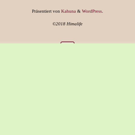
Präsentiert von
Kahuna
&
WordPress
.
©2018 Himalife
Über Himalife
Versandkosten & Lieferung
AGB
Widerrufsrecht
Datenschutz
Impressum
Cookie-Richtlinie (EU)