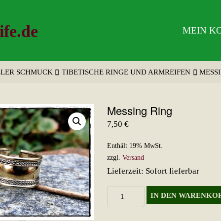
ife.de
MEIN K
LLER SCHMUCK
TIBETISCHE RINGE UND ARMREIFEN
MESS
Messing Ring
7,50
€
Enthält 19% MwSt.
zzgl.
Versand
Lieferzeit: Sofort lieferbar
Messing
IN DEN WARENKO
Ring