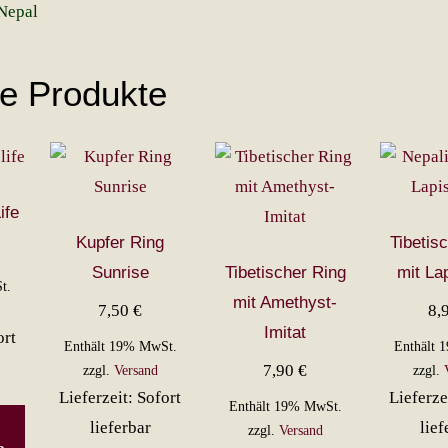
Nepal
he Produkte
ife
Kupfer Ring
Tibetis
Sunrise
Tibetischer Ring
mit Lap
t.
mit Amethyst-
7,50
€
8,
Imitat
ort
Enthält 19% MwSt.
Enthält 
7,90
€
zzgl.
Versand
zzgl.
Lieferzeit: Sofort
Lieferze
Enthält 19% MwSt.
lieferbar
lief
zzgl.
Versand