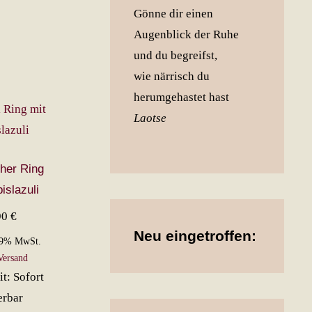
Gönne dir einen
Augenblick der Ruhe
und du begreifst,
wie närrisch du
herumgehastet hast
Laotse
cher Ring
islazuli
90
€
Neu eingetroffen:
19% MwSt.
Versand
it: Sofort
erbar