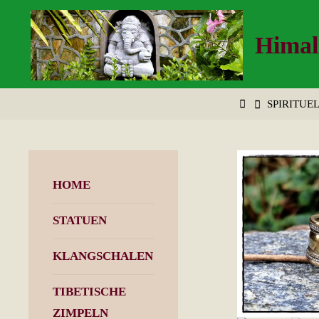
Zum
Inhalt
Himal
springen
START
SPIRITUE
HOME
STATUEN
KLANGSCHALEN
TIBETISCHE
ZIMPELN