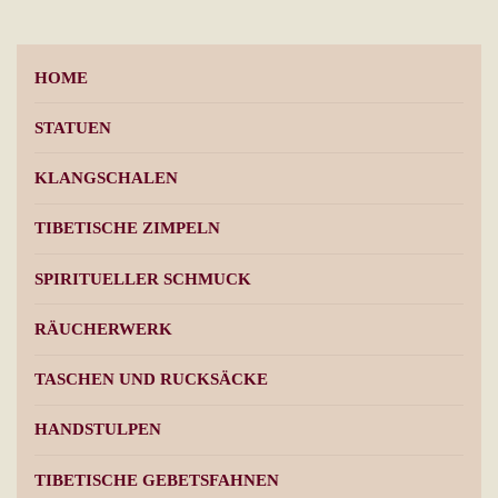
können
Opt
auf
kön
HOME
der
auf
Produktseite
der
STATUEN
gewählt
Pro
KLANGSCHALEN
werden
gew
wer
TIBETISCHE ZIMPELN
SPIRITUELLER SCHMUCK
RÄUCHERWERK
TASCHEN UND RUCKSÄCKE
HANDSTULPEN
TIBETISCHE GEBETSFAHNEN