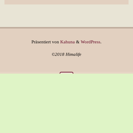
Präsentiert von
Kahuna
&
WordPress
.
©2018 Himalife
Über Himalife
Versandkosten & Lieferung
AGB
Widerrufsrecht