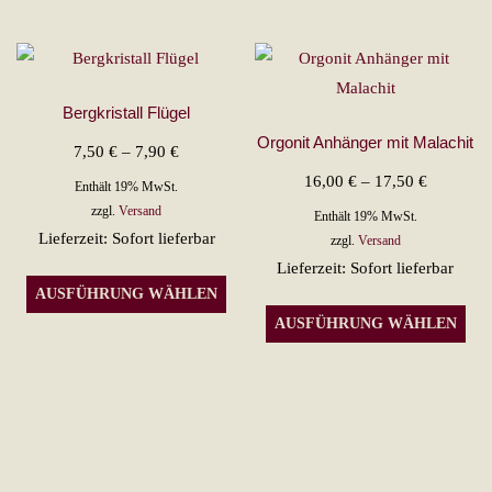
Varianten
auf.
Die
Optionen
Bergkristall Flügel
können
Orgonit Anhänger mit Malachit
Preisspanne:
7,50
€
–
7,90
€
auf
7,50 €
Preisspan
16,00
€
–
17,50
€
der
Enthält 19% MwSt.
bis
16,00 €
zzgl.
Versand
Produktseite
Enthält 19% MwSt.
Lieferzeit: Sofort lieferbar
7,90 €
bis
zzgl.
Versand
gewählt
Lieferzeit: Sofort lieferbar
17,50 €
werden
Dieses
AUSFÜHRUNG WÄHLEN
Produkt
Die
AUSFÜHRUNG WÄHLEN
weist
Pro
mehrere
wei
Varianten
meh
auf.
Var
Die
auf.
Optionen
Die