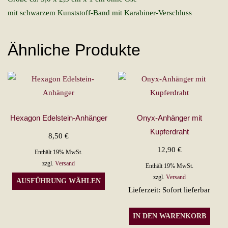
mit schwarzem Kunststoff-Band mit Karabiner-Verschluss
Ähnliche Produkte
Hexagon Edelstein-Anhänger
Onyx-Anhänger mit
Kupferdraht
8,50
€
12,90
€
Enthält 19% MwSt.
zzgl.
Versand
Enthält 19% MwSt.
Dieses
zzgl.
Versand
AUSFÜHRUNG WÄHLEN
Produkt
Lieferzeit: Sofort lieferbar
weist
IN DEN WARENKORB
mehrere