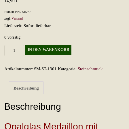
14,90
€
Enthält 19% MwSt.
zzgl.
Versand
Lieferzeit: Sofort lieferbar
8 vorrätig
Opalglas
IN DEN WARENKORB
Medaillon
mit
Artikelnummer:
SM-ST-1301
Kategorie:
Steinschmuck
Kupferdraht
Menge
Beschreibung
Beschreibung
Opalglas Medaillon mit