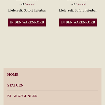
der
zzgl.
Versand
zzgl.
Versand
Produktseite
Lieferzeit: Sofort lieferbar
Lieferzeit: Sofort lieferbar
gewählt
werden
IN DEN WARENKORB
IN DEN WARENKORB
HOME
STATUEN
KLANGSCHALEN