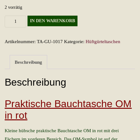
2 vorrätig
Praktische
IN DEN WARENKORB
Bauchtasche
OM
Artikelnummer:
TA-GU-1017
Kategorie:
Hüftgürteltaschen
in
rot
Menge
Beschreibung
Beschreibung
Praktische Bauchtasche OM
in rot
Kleine hübsche praktische Bauchtasche OM in rot mit drei
Fächern im vorderen Bereich. Das OM-Symbol ist auf der