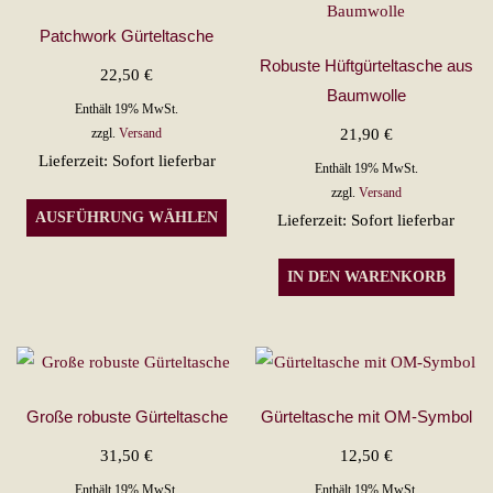
Patchwork Gürteltasche
Robuste Hüftgürteltasche aus
22,50
€
Baumwolle
Enthält 19% MwSt.
21,90
€
zzgl.
Versand
Lieferzeit: Sofort lieferbar
Enthält 19% MwSt.
zzgl.
Versand
Dieses
AUSFÜHRUNG WÄHLEN
Lieferzeit: Sofort lieferbar
Produkt
weist
IN DEN WARENKORB
mehrere
Varianten
auf.
Die
Optionen
Große robuste Gürteltasche
Gürteltasche mit OM-Symbol
können
31,50
€
12,50
€
auf
Enthält 19% MwSt.
Enthält 19% MwSt.