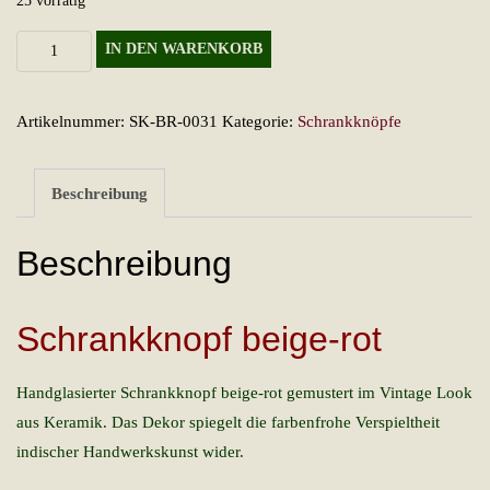
25 vorrätig
Schrankknopf
IN DEN WARENKORB
beige-
rot
Artikelnummer:
SK-BR-0031
Kategorie:
Schrankknöpfe
Menge
Beschreibung
Beschreibung
Schrankknopf beige-rot
Handglasierter Schrankknopf beige-rot gemustert im Vintage Look
aus Keramik. Das Dekor spiegelt die farbenfrohe Verspieltheit
indischer Handwerkskunst wider.