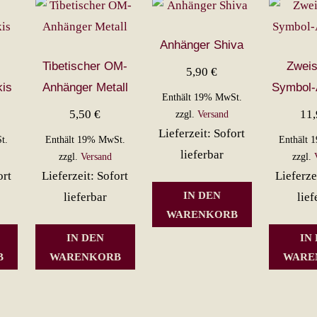
Anhänger Shiva
Tibetischer OM-
Zweis
5,90
€
kis
Anhänger Metall
Symbol-
Enthält 19% MwSt.
5,50
€
11
zzgl.
Versand
Lieferzeit: Sofort
t.
Enthält 19% MwSt.
Enthält 
lieferbar
zzgl.
Versand
zzgl.
ort
Lieferzeit: Sofort
Lieferze
IN DEN
lieferbar
lief
WARENKORB
IN DEN
IN
B
WARENKORB
WARE