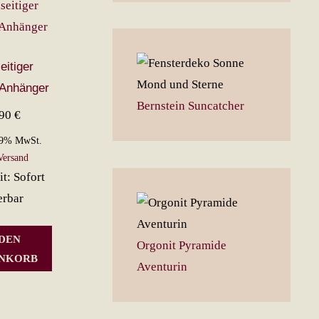
eitiger
Anhänger
Bernstein Suncatcher
,90
€
19% MwSt.
Versand
it: Sofort
erbar
 DEN
Orgonit Pyramide
NKORB
Aventurin