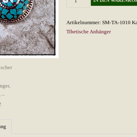
IN DEN WARENKO
OM-
Anhänger,
Artikelnummer:
SM-TA-1010
Ka
türkis
Tibetische Anhänger
Menge
ung