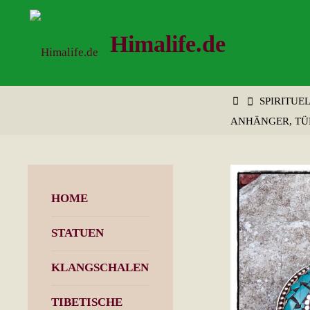
Zum
Inhalt
Himalife.de
springen
START
SPIRITUE
ANHÄNGER, TÜ
HOME
STATUEN
KLANGSCHALEN
TIBETISCHE