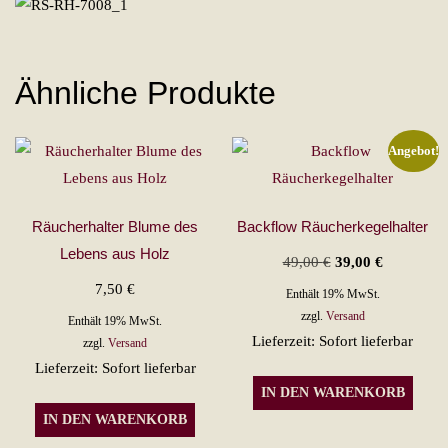
Ähnliche Produkte
Angebot!
Räucherhalter Blume des
Backflow Räucherkegelhalter
Lebens aus Holz
Ursprünglicher
Aktueller
49,00
€
39,00
€
Preis
Preis
7,50
€
Enthält 19% MwSt.
war:
ist:
zzgl.
Versand
Enthält 19% MwSt.
Lieferzeit: Sofort lieferbar
49,00 €
39,00 €.
zzgl.
Versand
Lieferzeit: Sofort lieferbar
IN DEN WARENKORB
IN DEN WARENKORB