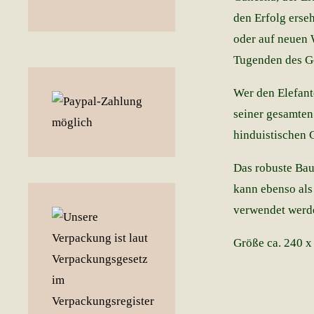
den Erfolg erse
oder auf neuen W
Tugenden des Go
Wer den Elefante
seiner gesamten 
hinduistischen G
Das robuste Bau
kann ebenso als
verwendet werd
Größe ca. 240 x