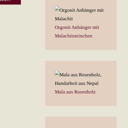
weist
mehrere
Varianten
Orgonit Anhänger mit
auf.
Malachitsteinchen
Die
Optionen
können
auf
der
Produktseite
gewählt
Mala aus Rosenholz
werden