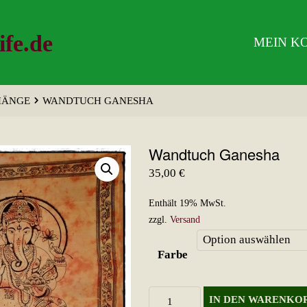
ife.de
MEIN K
HÄNGE
WANDTUCH GANESHA
Wandtuch Ganesha
35,00
€
Enthält 19% MwSt.
zzgl.
Versand
Farbe
Wandtuch
IN DEN WARENKO