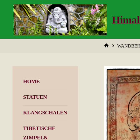
Zum
Inhalt
Himal
springen
START
WANDBE
HOME
STATUEN
KLANGSCHALEN
TIBETISCHE
ZIMPELN