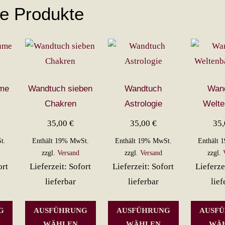
he Produkte
me
Wandtuch sieben
Wandtuch
Wan
Chakren
Astrologie
Welt
35,00
€
35,00
€
35
t.
Enthält 19% MwSt.
Enthält 19% MwSt.
Enthält 
zzgl.
Versand
zzgl.
Versand
zzgl.
ort
Lieferzeit: Sofort
Lieferzeit: Sofort
Lieferze
lieferbar
lieferbar
lief
Dieses
Dieses
Dieses
G
AUSFÜHRUNG
AUSFÜHRUNG
AUSF
Produkt
Produkt
Produkt
WÄHLEN
WÄHLEN
WÄ