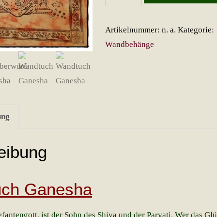
Ganesha
Menge
Artikelnummer:
n. a.
Kategorie:
Wandbehänge
ung
eibung
ch Ganesha
fantengott, ist der Sohn des Shiva und der Parvati. Wer das Gl