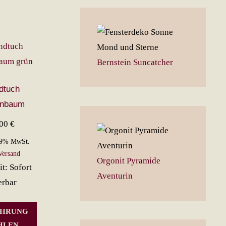
Bernstein Suncatcher
dtuch
enbaum
,00
€
19% MwSt.
Versand
Orgonit Pyramide
it: Sofort
Aventurin
erbar
Dieses
ÜHRUNG
Produkt
HLEN