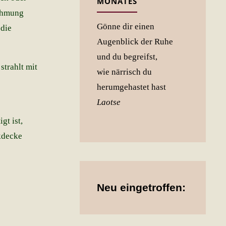
MONATES
nehmung
Gönne dir einen
 die
Augenblick der Ruhe
und du begreifst,
strahlt mit
wie närrisch du
herumgehastet hast
Laotse
gt ist,
kdecke
Neu eingetroffen: