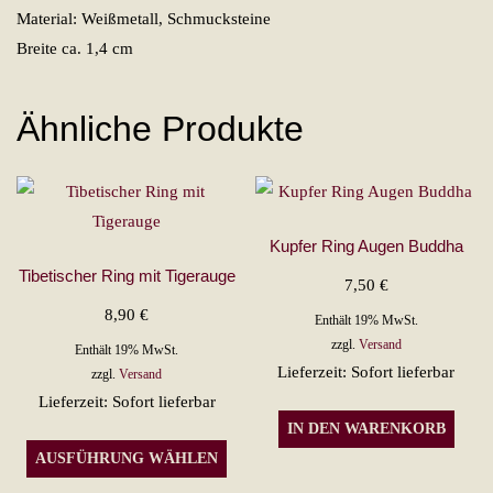
Material: Weißmetall, Schmucksteine
Breite ca. 1,4 cm
Ähnliche Produkte
Kupfer Ring Augen Buddha
Tibetischer Ring mit Tigerauge
7,50
€
8,90
€
Enthält 19% MwSt.
zzgl.
Versand
Enthält 19% MwSt.
Lieferzeit: Sofort lieferbar
zzgl.
Versand
Lieferzeit: Sofort lieferbar
IN DEN WARENKORB
Dieses
AUSFÜHRUNG WÄHLEN
Produkt