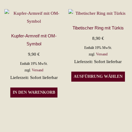
weist
mehrere
Varianten
auf.
Tibetischer Ring mit Türkis
Die
Kupfer-Armreif mit OM-
8,90
€
Optionen
Symbol
Enthält 19% MwSt.
können
9,90
€
zzgl.
Versand
auf
Lieferzeit: Sofort lieferbar
Enthält 19% MwSt.
der
zzgl.
Versand
Die
Produktseite
AUSFÜHRUNG WÄHLEN
Lieferzeit: Sofort lieferbar
Pro
gewählt
wei
werden
IN DEN WARENKORB
meh
Var
auf.
Die
Opt