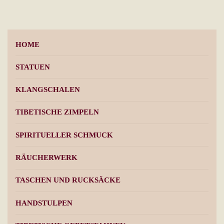
kön
auf
der
HOME
Pro
gew
STATUEN
wer
KLANGSCHALEN
TIBETISCHE ZIMPELN
SPIRITUELLER SCHMUCK
RÄUCHERWERK
TASCHEN UND RUCKSÄCKE
HANDSTULPEN