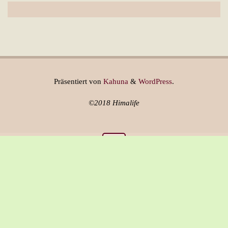
Präsentiert von
Kahuna
&
WordPress
.
©2018 Himalife
Über Himalife
Versandkosten & Lieferung
AGB
Widerrufsrecht