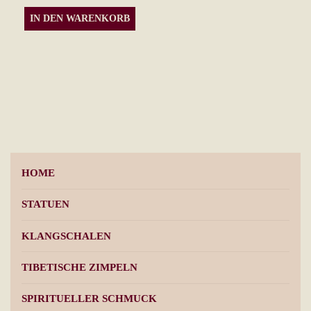
wei
IN DEN WARENKORB
meh
Var
auf.
Die
Opt
kön
auf
der
HOME
Pro
gew
STATUEN
wer
KLANGSCHALEN
TIBETISCHE ZIMPELN
SPIRITUELLER SCHMUCK