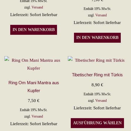
Enthält 19% MwSt.
zzgl.
Versand
Enthält 19% MwSt.
Lieferzeit: Sofort lieferbar
zzgl.
Versand
Lieferzeit: Sofort lieferbar
IN DEN WARENKORB
IN DEN WARENKORB
Tibetischer Ring mit Türkis
Ring Om Mani Mantra aus
8,90
€
Kupfer
Enthält 19% MwSt.
7,50
€
zzgl.
Versand
Lieferzeit: Sofort lieferbar
Enthält 19% MwSt.
zzgl.
Versand
Die
AUSFÜHRUNG WÄHLEN
Lieferzeit: Sofort lieferbar
Pro