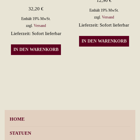
12,90
€
Optionen
32,20
€
Enthält 19% MwSt.
können
zzgl.
Versand
Enthält 19% MwSt.
auf
Lieferzeit: Sofort lieferbar
zzgl.
Versand
der
Lieferzeit: Sofort lieferbar
Produktseite
IN DEN WARENKORB
gewählt
IN DEN WARENKORB
werden
HOME
STATUEN