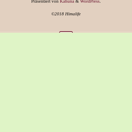
Präsentiert von
Kahuna
&
WordPress
.
©2018 Himalife
Über Himalife
Versandkosten & Lieferung
AGB
Widerrufsrecht
Datenschutz
Impressum
Cookie-Richtlinie (EU)
Vertrag widerrufen