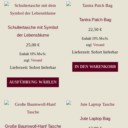
Tantra Patch Bag
Schultertasche mit Symbol
22,50
€
der Lebensblume
Enthält 19% MwSt.
25,00
€
zzgl.
Versand
Lieferzeit: Sofort lieferbar
Enthält 19% MwSt.
zzgl.
Versand
IN DEN WARENKORB
Lieferzeit: Sofort lieferbar
Dieses
AUSFÜHRUNG WÄHLEN
Produkt
weist
mehrere
Varianten
auf.
Jute Laptop Bag
Die
Große Baumwoll-Hanf Tasche