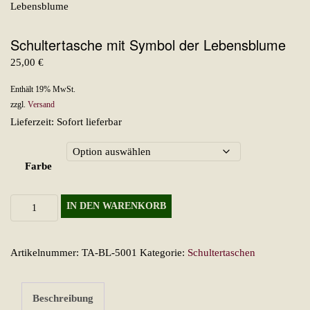
Schultertasche mit Symbol der Lebensblume
25,00
€
Enthält 19% MwSt.
zzgl.
Versand
Lieferzeit: Sofort lieferbar
Farbe
Schultertasche
IN DEN WARENKORB
mit
Symbol
Artikelnummer:
TA-BL-5001
Kategorie:
Schultertaschen
der
Lebensblume
Menge
Beschreibung