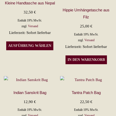
Kleine Handtasche aus Nepal
Hippie Umhängetasche aus
32,50
€
Filz
Enthält 19% MwSt.
25,00
€
zzgl.
Versand
Lieferzeit: Sofort lieferbar
Enthält 19% MwSt.
zzgl.
Versand
Dieses
AUSFÜHRUNG WÄHLEN
Lieferzeit: Sofort lieferbar
Produkt
weist
IN DEN WARENKORB
mehrere
Varianten
auf.
Die
Optionen
Indian Sanskrit Bag
Tantra Patch Bag
können
12,90
€
22,50
€
auf
Enthält 19% MwSt.
Enthält 19% MwSt.
der
zzgl.
Versand
zzgl.
Versand