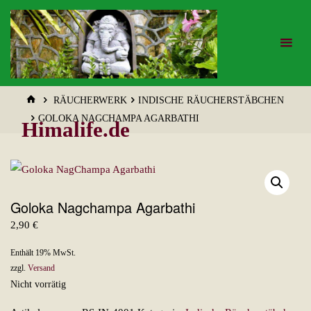
Zum
Inhalt
springen
START
RÄUCHERWERK
INDISCHE RÄUCHERSTÄBCHEN
GOLOKA NAGCHAMPA AGARBATHI
Himalife.de
Goloka Nagchampa Agarbathi
2,90
€
Enthält 19% MwSt.
zzgl.
Versand
Nicht vorrätig