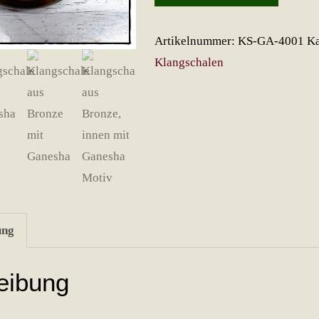
mit
Ganesha
Artikelnummer:
KS-GA-4001
Ka
Menge
Klangschalen
ung
eibung