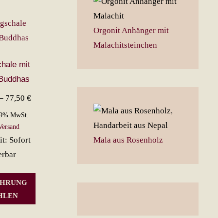
Orgonit Anhänger mit
Malachitsteinchen
hale mit
Buddhas
Preisspanne:
–
77,50
€
68,50 €
19% MwSt.
bis
Versand
it: Sofort
Mala aus Rosenholz
77,50 €
erbar
Dieses
ÜHRUNG
Produkt
HLEN
weist