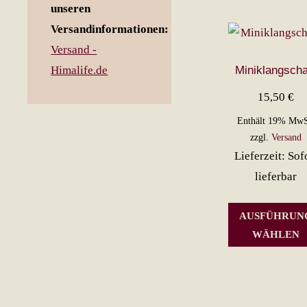
unseren
Versandinformationen:
Versand -
Miniklangscha
Himalife.de
15,50
€
Enthält 19% MwS
zzgl.
Versand
Lieferzeit: Sof
lieferbar
AUSFÜHRUN
WÄHLEN