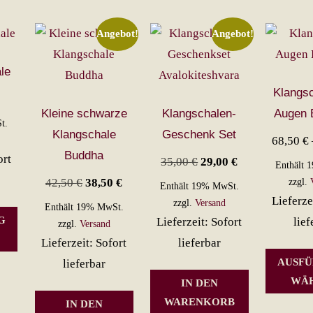
Angebot!
Angebot!
le
Klangsc
Kleine schwarze
Klangschalen-
Augen 
t.
Klangschale
Geschenk Set
68,50
€
Buddha
ort
Ursprünglicher
Aktueller
35,00
€
29,00
€
Enthält 
Ursprünglicher
Aktueller
Preis
Preis
42,50
€
38,50
€
zzgl.
Enthält 19% MwSt.
Lieferze
Preis
Preis
war:
ist:
zzgl.
Versand
Enthält 19% MwSt.
Dieses
G
Lieferzeit: Sofort
lief
war:
ist:
35,00 €
29,00 €.
zzgl.
Versand
Produkt
Lieferzeit: Sofort
lieferbar
42,50 €
38,50 €.
weist
AUSF
lieferbar
mehrere
WÄ
IN DEN
Varianten
WARENKORB
IN DEN