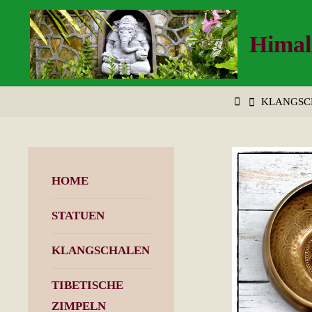
Zum
Inhalt
Himal
springen
START
KLANGSC
HOME
STATUEN
KLANGSCHALEN
TIBETISCHE
ZIMPELN