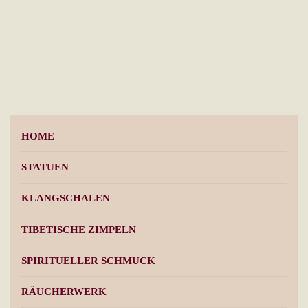
Varianten
auf.
Die
Optionen
können
auf
der
HOME
Produktseite
gewählt
STATUEN
werden
KLANGSCHALEN
TIBETISCHE ZIMPELN
SPIRITUELLER SCHMUCK
RÄUCHERWERK