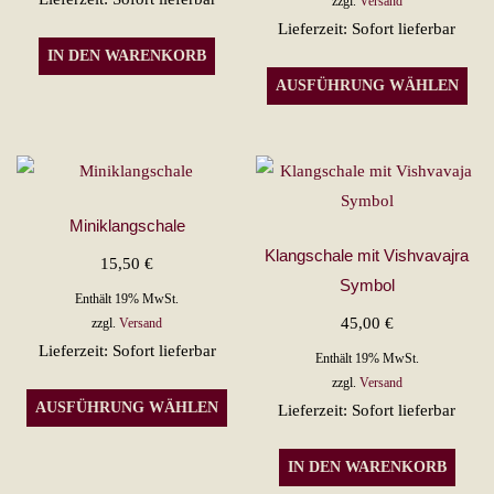
zzgl.
Versand
Lieferzeit: Sofort lieferbar
77,50 €
IN DEN WARENKORB
Die
AUSFÜHRUNG WÄHLEN
Pro
wei
meh
Var
auf.
Miniklangschale
Die
Klangschale mit Vishvavajra
15,50
€
Opt
Symbol
Enthält 19% MwSt.
kön
45,00
€
zzgl.
Versand
auf
Lieferzeit: Sofort lieferbar
Enthält 19% MwSt.
der
zzgl.
Versand
Dieses
Pro
AUSFÜHRUNG WÄHLEN
Lieferzeit: Sofort lieferbar
Produkt
gew
weist
wer
IN DEN WARENKORB
mehrere