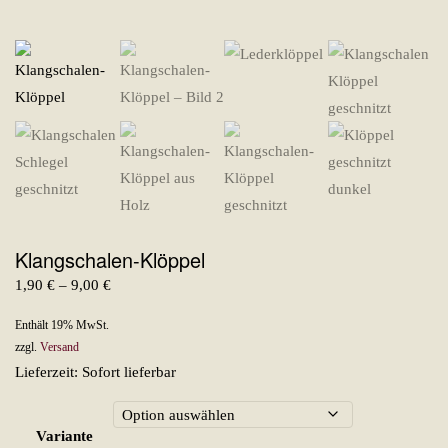
Klangschalen-Klöppel
Preisspanne:
1,90
€
–
9,00
€
1,90 €
Enthält 19% MwSt.
bis
zzgl.
Versand
9,00 €
Lieferzeit: Sofort lieferbar
Variante