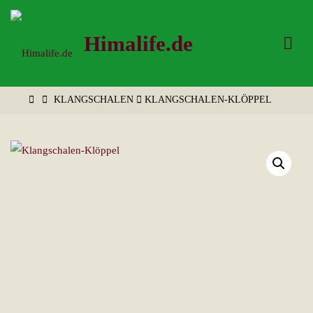
Zum
Inhalt
Himalife.de
springen
START
KLANGSCHALEN
KLANGSCHALEN-KLÖPPEL