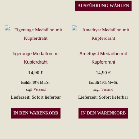
Die
AUSFÜHRUNG WÄHLEN
mehrere
Pro
Varianten
wei
auf.
meh
Die
Var
Optionen
auf.
können
Die
Tigerauge Medaillon mit
Amethyst Medaillon mit
auf
Opt
Kupferdraht
Kupferdraht
der
kön
14,90
€
14,90
€
Produktseite
auf
gewählt
Enthält 19% MwSt.
Enthält 19% MwSt.
der
zzgl.
Versand
zzgl.
Versand
werden
Pro
Lieferzeit: Sofort lieferbar
Lieferzeit: Sofort lieferbar
gew
wer
IN DEN WARENKORB
IN DEN WARENKORB