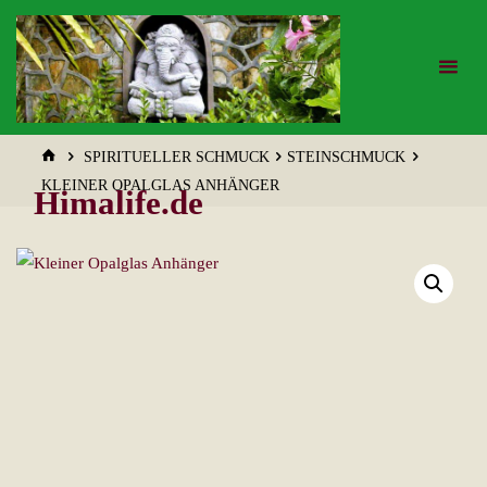
Zum
Inhalt
springen
START
SPIRITUELLER SCHMUCK
STEINSCHMUCK
KLEINER OPALGLAS ANHÄNGER
Himalife.de