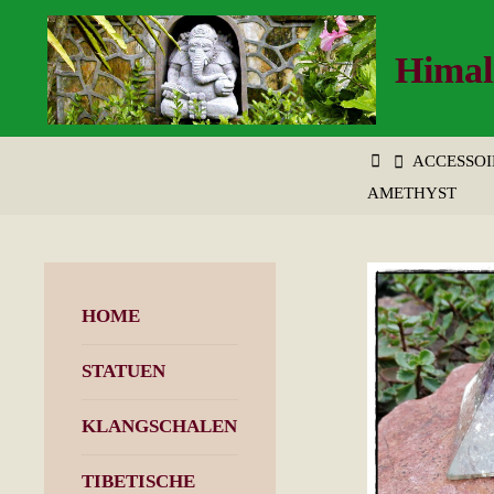
Zum
Inhalt
Himal
springen
START
ACCESSOI
AMETHYST
HOME
STATUEN
KLANGSCHALEN
TIBETISCHE