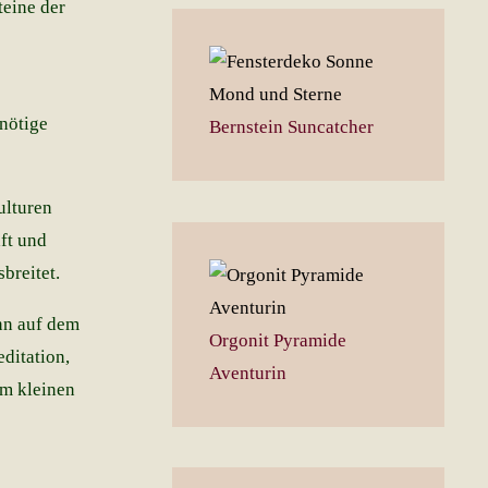
teine der
nötige
Bernstein Suncatcher
ulturen
ft und
breitet.
ann auf dem
Orgonit Pyramide
ditation,
Aventurin
em kleinen