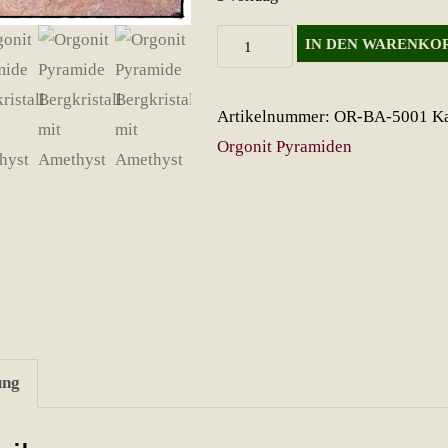
Orgonit
IN DEN WARENKO
Pyramide
Bergkristall
Artikelnummer:
OR-BA-5001
Ka
mit
Orgonit Pyramiden
Amethyst
Menge
ung