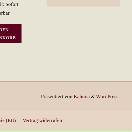
it: Sofort
erbar
 DEN
NKORB
Präsentiert von
Kahuna
&
WordPress
.
nie (EU)
Vertrag widerrufen