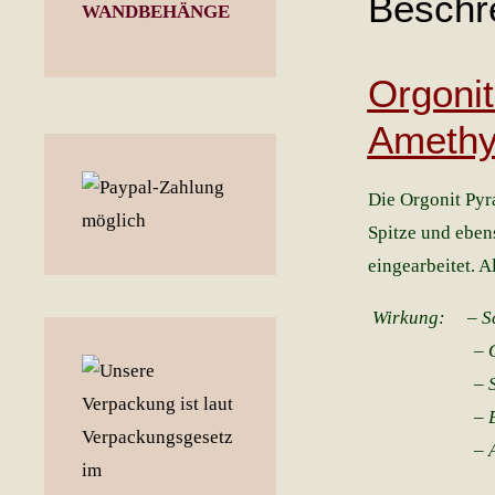
Beschr
WANDBEHÄNGE
Orgonit
Amethy
Die Orgonit Pyra
Spitze und ebens
eingearbeitet. A
Wirkung: – Sch
– Optimierun
– Sanfter 
– Beruhigun
– Allgemein