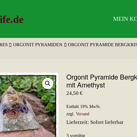
ife.de
MEIN K
RES
ORGONIT PYRAMIDEN
ORGONIT PYRAMIDE BERGKRIS
Orgonit Pyramide Bergkr
mit Amethyst
24,50
€
Enthält 19% MwSt.
zzgl.
Versand
Lieferzeit: Sofort lieferbar
3 vorrätig