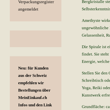
Bergkristalle st
Selbsterkenntni
Amethyste wirke
ungewöhnliche I
Gelassenheit, R
Die Spirale ist 
findet. Sie steh
Energie, welche
Neu: für Kunden
Stellen Sie den 
aus der Schweiz
Schreibtisch od
empfehlen wir
Yoga, Reiki ode
Bestellungen über
Kunstwerk erfre
MeinEinkauf.ch
Infos und den Link
Grundfläche: ca