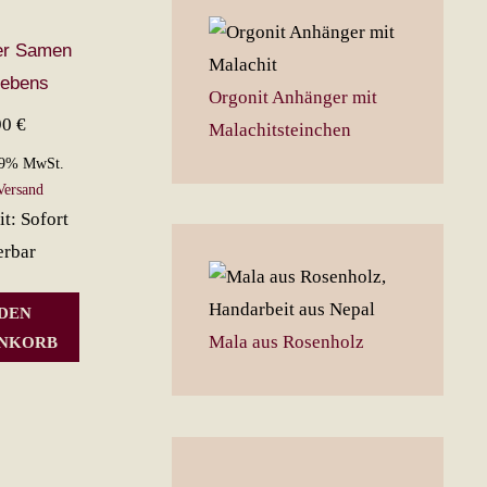
er Samen
Lebens
Orgonit Anhänger mit
90
€
Malachitsteinchen
19% MwSt.
Versand
it: Sofort
erbar
 DEN
Mala aus Rosenholz
NKORB