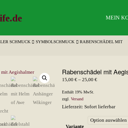
ife.de
MEIN K
LLER SCHMUCK
SYMBOLSCHMUCK
RABENSCHÄDEL MIT
Rabenschädel mit Aegi
Preisspanne:
15,00
€
–
25,00
€
15,00 €
Enthält 19% MwSt.
bis
zzgl.
Versand
25,00 €
Lieferzeit: Sofort lieferbar
Variante