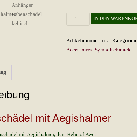
Rabenschädel
IN DEN WARENKO
mit
Aegishalmer
Artikelnummer:
n. a.
Kategorien
Menge
Accessoires
,
Symbolschmuck
ung
eibung
chädel mit Aegishalmer
schädel mit Aegishalmer, dem Helm of Awe.