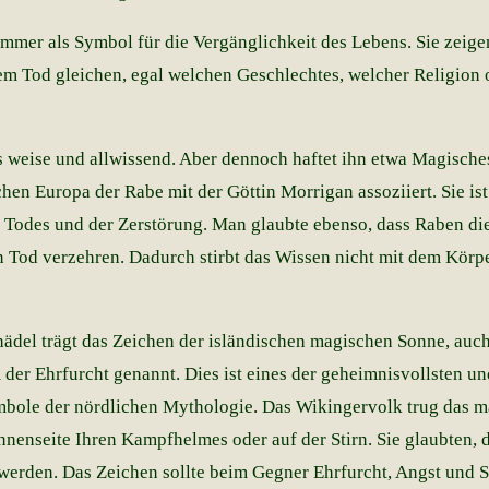
immer als Symbol für die Vergänglichkeit des Lebens. Sie zeige
dem Tod gleichen, egal welchen Geschlechtes, welcher Religion 
ls weise und allwissend. Aber dennoch haftet ihn etwa Magische
hen Europa der Rabe mit der Göttin Morrigan assoziiert. Sie ist
s Todes und der Zerstörung. Man glaubte ebenso, dass Raben di
 Tod verzehren. Dadurch stirbt das Wissen nicht mit dem Körpe
ädel trägt das Zeichen der isländischen magischen Sonne, auc
der Ehrfurcht genannt. Dies ist eines der geheimnisvollsten un
bole der nördlichen Mythologie. Das Wikingervolk trug das m
nnenseite Ihren Kampfhelmes oder auf der Stirn. Sie glaubten, 
werden. Das Zeichen sollte beim Gegner Ehrfurcht, Angst und 