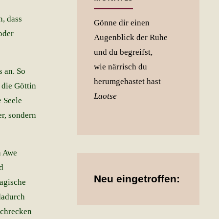
n, dass
Gönne dir einen
oder
Augenblick der Ruhe
und du begreifst,
wie närrisch du
s an. So
herumgehastet hast
 die Göttin
Laotse
e Seele
r, sondern
h Awe
d
Neu eingetroffen:
agische
dadurch
Schrecken