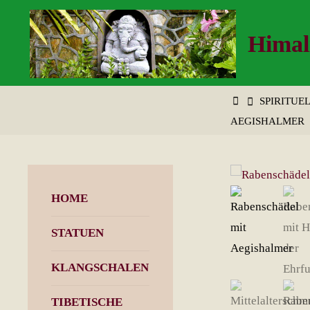
Zum
Inhalt
Himal
springen
START
SPIRITUE
AEGISHALMER
HOME
STATUEN
KLANGSCHALEN
TIBETISCHE