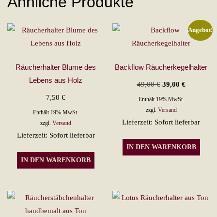
Ähnliche Produkte
Angebot!
Räucherhalter Blume des
Backflow Räucherkegelhalter
Lebens aus Holz
Ursprünglicher
Aktueller
49,00
€
39,00
€
Preis
Preis
7,50
€
Enthält 19% MwSt.
war:
ist:
zzgl.
Versand
Enthält 19% MwSt.
Lieferzeit: Sofort lieferbar
49,00 €
39,00 €.
zzgl.
Versand
Lieferzeit: Sofort lieferbar
IN DEN WARENKORB
IN DEN WARENKORB