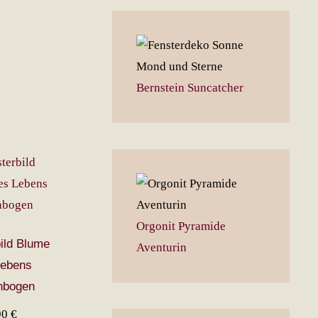
Bernstein Suncatcher
Orgonit Pyramide
ild Blume
Aventurin
Lebens
nbogen
90
€