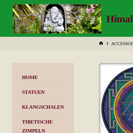
Zum
Inhalt
Himal
springen
START
ACCESSOI
HOME
STATUEN
KLANGSCHALEN
TIBETISCHE
ZIMPELN