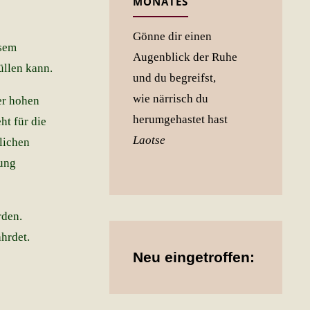
MONATES
Gönne dir einen
esem
Augenblick der Ruhe
üllen kann.
und du begreifst,
wie närrisch du
er hohen
herumgehastet hast
ht für die
Laotse
lichen
ung
rden.
ährdet.
Neu eingetroffen: