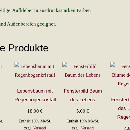
eitigerAufkleber in ausdrucksstarken Farben
und Außenbereich geeignet.
he Produkte
r
Lebensbaum mit
Fensterbild Baum
Regenbogenkristall
des Lebens
Fensterb
des 
18,00
€
5,00
€
Rege
t.
Enthält 19% MwSt.
Enthält 19% MwSt.
4,
zzgl.
Versand
zzgl.
Versand