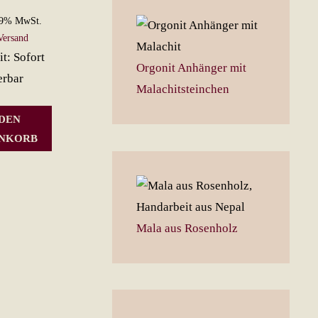
19% MwSt.
Versand
it: Sofort
Orgonit Anhänger mit
erbar
Malachitsteinchen
 DEN
NKORB
Mala aus Rosenholz