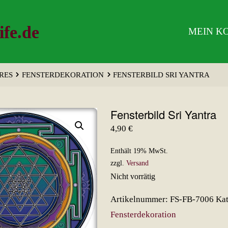
ife.de
MEIN K
RES
FENSTERDEKORATION
FENSTERBILD SRI YANTRA
Fensterbild Sri Yantra
4,90
€
Enthält 19% MwSt.
zzgl.
Versand
Nicht vorrätig
Artikelnummer:
FS-FB-7006
Kat
Fensterdekoration