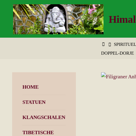
Zum
Inhalt
Himal
springen
START
SPIRITUE
DOPPEL-DORJE
HOME
STATUEN
KLANGSCHALEN
TIBETISCHE