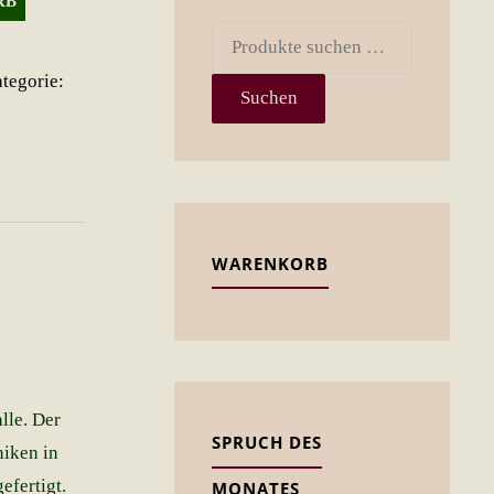
RB
Suchen
nach:
tegorie:
Suchen
WARENKORB
lle. Der
SPRUCH DES
iken in
fertigt.
MONATES