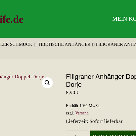
ife.de
MEIN K
LLER SCHMUCK
TIBETISCHE ANHÄNGER
FILIGRANER ANH
Filigraner Anhänger Do
Dorje
8,90
€
Enthält 19% MwSt.
zzgl.
Versand
Lieferzeit: Sofort lieferbar
Filigraner