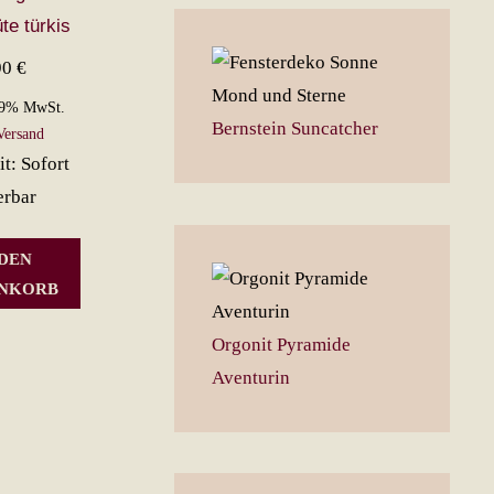
te türkis
90
€
19% MwSt.
Bernstein Suncatcher
Versand
it: Sofort
erbar
 DEN
NKORB
Orgonit Pyramide
Aventurin