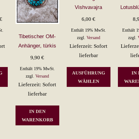
Vishvavajra
Lotusblü
Preisspanne:
€
6,00
€
8,
6,50 €
t.
Enthält 19% MwSt.
Enthält 
Tibetischer OM-
bis
zzgl.
Versand
zzgl.
Anhänger, türkis
ort
Lieferzeit: Sofort
Lieferze
9,90 €
lieferbar
lief
9,90
€
Dieses
Dieses
Enthält 19% MwSt.
G
AUSFÜHRUNG
IN
zzgl.
Versand
Produkt
Produkt
WÄHLEN
WARE
Lieferzeit: Sofort
weist
weist
lieferbar
mehrere
mehrere
Varianten
Varianten
IN DEN
auf.
auf.
WARENKORB
Die
Die
Optionen
Optionen