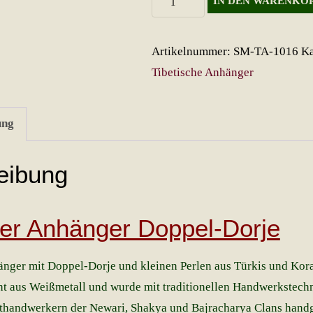
IN DEN WARENKO
Anhänger
Doppel-
Artikelnummer:
SM-TA-1016
Ka
Dorje
Tibetische Anhänger
Menge
ung
eibung
ner Anhänger Doppel-Dorje
änger mit Doppel-Dorje und kleinen Perlen aus Türkis und Kora
t aus Weißmetall und wurde mit traditionellen Handwerkstechn
handwerkern der Newari, Shakya und Bajracharya Clans handge