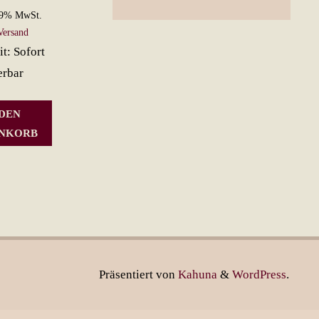
19% MwSt.
Versand
it: Sofort
erbar
 DEN
NKORB
Präsentiert von
Kahuna
&
WordPress
.