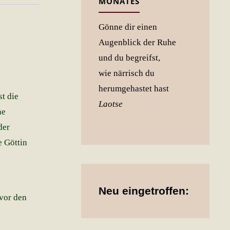
MONATES
Gönne dir einen
Augenblick der Ruhe
und du begreifst,
wie närrisch du
herumgehastet hast
st die
Laotse
ne
der
e Göttin
Neu eingetroffen:
 vor den