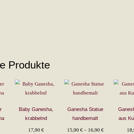
he Produkte
r
Baby Ganesha,
Ganesha Statue
Ganesh
ha
krabbelnd
handbemalt
aus Ku
Preisspanne:
17,90
€
15,90
€
–
16,90
€
18