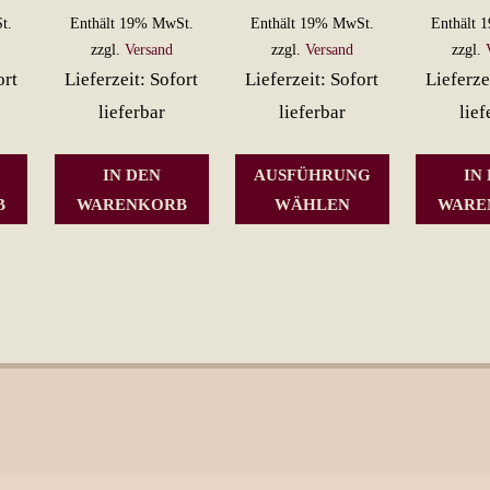
15,90 €
t.
Enthält 19% MwSt.
Enthält 19% MwSt.
Enthält 
bis
zzgl.
Versand
zzgl.
Versand
zzgl.
ort
Lieferzeit: Sofort
Lieferzeit: Sofort
Lieferze
16,90 €
lieferbar
lieferbar
lief
Dieses
IN DEN
AUSFÜHRUNG
IN
Produkt
B
WARENKORB
WÄHLEN
WARE
weist
mehrere
Varianten
auf.
Die
Optionen
können
auf
der