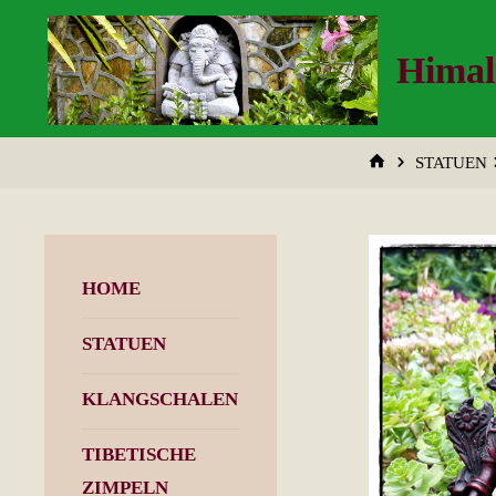
Zum
Inhalt
Himal
springen
START
STATUEN
HOME
STATUEN
KLANGSCHALEN
TIBETISCHE
ZIMPELN