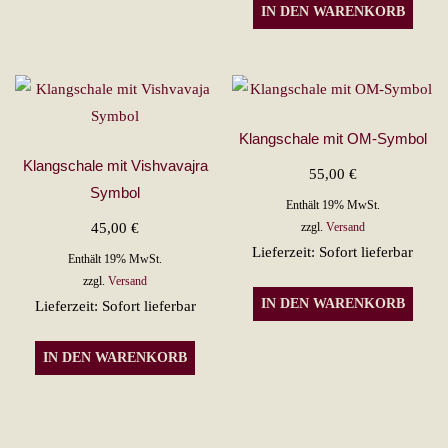
weist
IN DEN WARENKORB
mehrere
Varianten
auf.
Die
Optionen
Klangschale mit OM-Symbol
können
Klangschale mit Vishvavajra
55,00
€
auf
Symbol
Enthält 19% MwSt.
der
45,00
€
zzgl.
Versand
Produktseite
Lieferzeit: Sofort lieferbar
Enthält 19% MwSt.
gewählt
zzgl.
Versand
werden
IN DEN WARENKORB
Lieferzeit: Sofort lieferbar
IN DEN WARENKORB