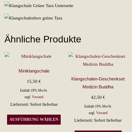
Ähnliche Produkte
Miniklangschale
Klangschalen-Geschenkset
15,50
€
Medizin Buddha
Enthält 19% MwSt.
42,50
€
zzgl.
Versand
Lieferzeit: Sofort lieferbar
Enthält 19% MwSt.
zzgl.
Versand
Dieses
AUSFÜHRUNG WÄHLEN
Lieferzeit: Sofort lieferbar
Produkt